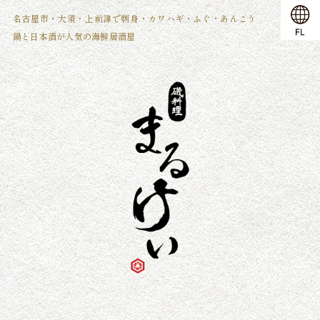
名古屋市・大須・上前津で刺身・カワハギ・ふぐ・あんこう
ホーム
鍋と日本酒が人気の海鮮居酒屋
昼の部
夜の部
お品書き
鍋料理
ご宴会
お席のご案内
よくあるご質問
店舗情報