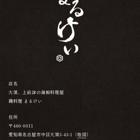
店名
大須、上前津の海鮮料理屋
磯料理 まるけい
住所
〒460-0011
愛知県名古屋市中区大須3-43-1（
地図
）