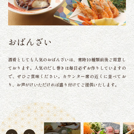
刺身盛り合わせ
アジフライ
おばんざい
黒毛和牛網焼き
まる鶏つくね
梅
1,300
3,450
500
3,300
酒肴としても人気のおばんざいは、常時10種類前後ご用意し
1本
（2人前）
円
円
円
円
竹
5,300
ております。
人気のだし巻きは毎日必ずお作りしていますの
（3人前）
円
で、ぜひご賞味ください。カウンター席の近くに並べてお
季節限定のアジフライは、昼夜共に売り切れ必至の人気メニ
女将が信頼を寄せる仕入れ先から厳選する、黒毛和牛の希少
一つひとつ手作りし、香ばしく焼き上げる自家製のつくねに
り、お声がけいただければ盛り付けてご提供いたします。
ューです。小骨を丁寧に処理してから香ばしく揚げること
部位・ザブトンをレアに焼き上げた「黒毛和牛網焼き」もぜ
は、鶏の肝と軟骨を加えることで独特の旨味と食感を引き出
旬の鮮魚の刺身盛り合わせも、ぜひお召し上がりください。
で、骨まで召し上がっていただけます。日本酒やビールのお
ひ。
しています。お酒との相性も抜群です。
口の中でとろけるようなやわらかさと濃厚な旨味が感じ
柳橋中央市場に毎朝足を運び、料理長自ら目利きして仕入れ
供に最適です。
られる、贅沢な一皿をご堪能ください。
ています。見た目も美しく、職人の技が光る逸品です。
※入荷は仕入れによって変わります。