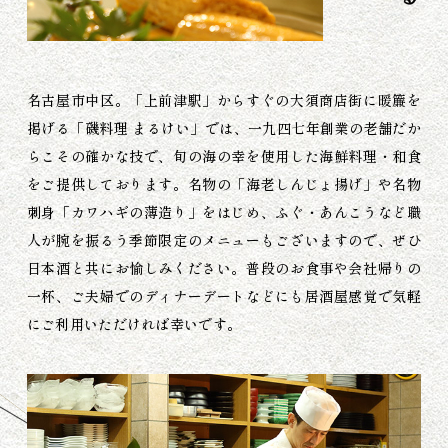
名古屋市中区。
「上前津駅」からすぐの大須商店街に暖簾を
掲げる「磯料理 まるけい」では、一九四七年創業の老舗だか
らこその確かな技で、旬の海の幸を使用した海鮮料理・和食
をご提供しております。
名物の「海老しんじょ揚げ」や名物
刺身「カワハギの薄造り」をはじめ、ふぐ・あんこうなど職
人が腕を振るう季節限定のメニューもございますので、ぜひ
日本酒と共にお愉しみください。
普段のお食事や会社帰りの
一杯、ご夫婦でのディナーデートなどにも居酒屋感覚で気軽
にご利用いただければ幸いです。