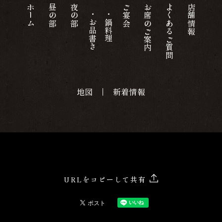
ホーム
昼の部
夜の部
ご宴会
お席のご案内
よくあるご質問
店舗情報
・お品書き
・鍋料理
地図
新着情報
URLをコピーして共有