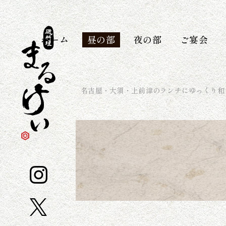
ホーム
昼の部
夜の部
ご宴会
名古屋・大須・上前津のランチにゆっくり和