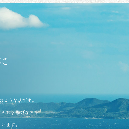
、
のような店です。
しんじょ揚げなどを
ています。