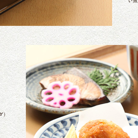
い魚
ダ）