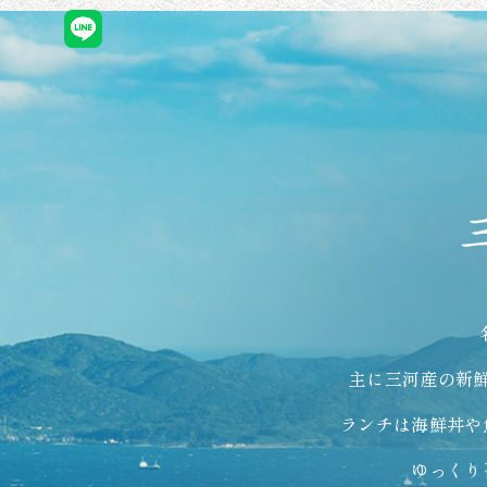
主に三河産の新
ランチは海鮮丼や
ゆっくり