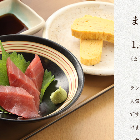
1
（ま
ラン
人気
です
けま