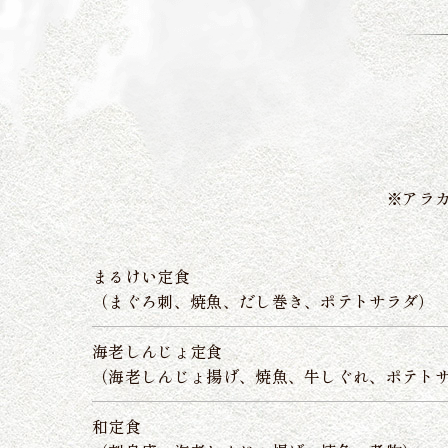
※アラ
まるけい定食
（まぐろ刺、焼魚、だし巻き、ポテトサラダ）
海老しんじょ定食
（海老しんじょ揚げ、焼魚、牛しぐれ、ポテト
和定食