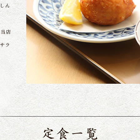
しん
、当店
サラ